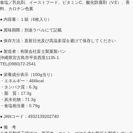
食塩／乳化剤、イーストフード、ビタミンC、酸化防腐剤（V.E）、香
料、カロチン色素
● 内容量：１箱（6枚入り）
● 賞味期限：別途ラベルにて記載
● 保存方法：直射日光及び高温多湿を避けて保存してください
● 製造者：有限会社富士製菓製パン
沖縄県宮古島市平良西里1135-1
TEL(0980)72-2541
● 栄養成分表示（100g当り）
・エネルギー：466kcal
・タンパク質：6.3g
・脂 質：17.3g
・炭水化物：71.3g
・食塩相当量：0.79g
● JANコード：4932139202740
● 備 考