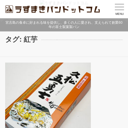
MENU
宮古島の食卓に好まれる味を提供し、多くの人に愛され、支えられて創業60
年の富士製菓製パン
タグ:
紅芋