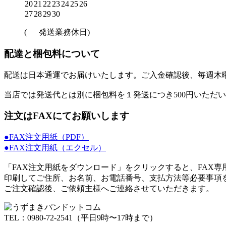
20
21
22
23
24
25
26
27
28
29
30
(
発送業務休日)
配達と梱包料について
配送は日本通運でお届けいたします。ご入金確認後、毎週木
当店では発送代とは別に梱包料を１発送につき500円いただ
注文はFAXにてお願いします
●FAX注文用紙（PDF）
●FAX注文用紙（エクセル）
「FAX注文用紙をダウンロード」をクリックすると、FAX
印刷してご住所、お名前、お電話番号、支払方法等必要事項を
ご注文確認後、ご依頼主様へご連絡させていただきます。
TEL：0980-72-2541（平日9時〜17時まで）