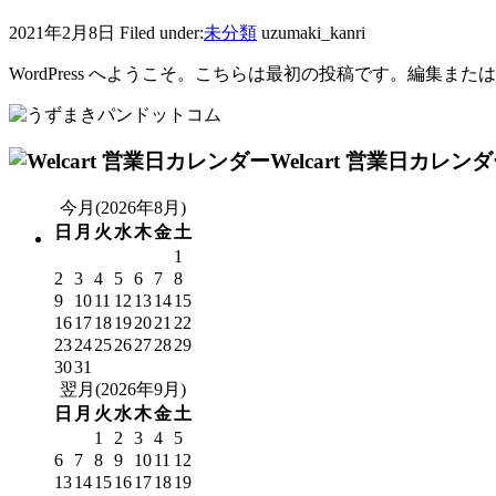
2021年2月8日
Filed under:
未分類
uzumaki_kanri
WordPress へようこそ。こちらは最初の投稿です。編集または
Welcart 営業日カレン
今月(2026年8月)
日
月
火
水
木
金
土
1
2
3
4
5
6
7
8
9
10
11
12
13
14
15
16
17
18
19
20
21
22
23
24
25
26
27
28
29
30
31
翌月(2026年9月)
日
月
火
水
木
金
土
1
2
3
4
5
6
7
8
9
10
11
12
13
14
15
16
17
18
19